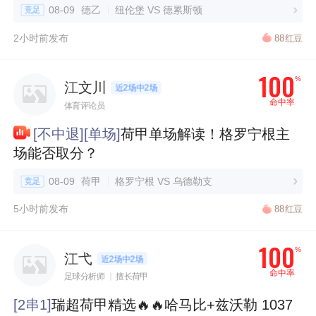
08-09
德乙
纽伦堡
VS
德累斯顿
竞足
2小时前发布
88红豆
100
%
江文川
近2场中2场
命中率
体育评论员
[不中退]
[单场]
荷甲单场解读！格罗宁根主
场能否取分？
08-09
荷甲
格罗宁根
VS
乌德勒支
竞足
5小时前发布
88红豆
100
%
江弋
近2场中2场
命中率
足球分析师
擅长荷甲
[2串1]
瑞超荷甲精选🔥🔥哈马比+兹沃勒 1037