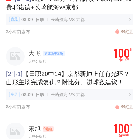
费耶诺德+长崎航海vs京都
08-09
日职
长崎航海
VS
京都
竞足
3小时前发布
88红豆
100
%
大飞
近3场中3场
命中率
足球分析师
[2串1]
【日职20中14】京都新帅上任有光环？
山形主场完成复仇？附比分、进球数建议！
08-09
日职
长崎航海
VS
京都
竞足
8小时前发布
88红豆
100
%
宋旭
9连红
命中率
足球分析师