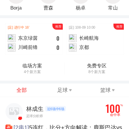
Borja
曹森
杨卓
常山
推荐
推荐
[足]
进行中 16′
[足]
1
08-09 10:00
0
东京绿茵
长崎航海
0
川崎前锋
京都
临场方案
免费专区
4个新方案
8个新方案
全部
足球
篮球
100
%
林成生
近6场中6场
命中率
足球分析师
[2串1]
5连红，比分+方向解读：鹿斯巴达vs