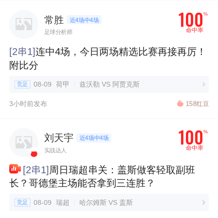
100
%
常胜
近4场中4场
命中率
足球分析师
[2串1]
连中4场，今日两场精选比赛再接再厉！
附比分
08-09
荷甲
兹沃勒
VS
阿贾克斯
竞足
3小时前发布
158红豆
100
%
刘天宇
近4场中4场
命中率
实战达人
[2串1]
周日瑞超串关：盖斯做客轻取副班
长？哥德堡主场能否拿到三连胜？
08-09
瑞超
哈尔姆斯
VS
盖斯
竞足